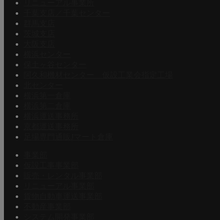
リニューアル事業所
千葉支店／千葉センター
群馬支店
茨城支店
大阪支店
横浜センター
保土ヶ谷センター
阿久和機材センター 仮設工業会指定工場
北センター
横浜第一倉庫
横浜第二倉庫
横浜運送事務所
京都運送事務所
足場専門通販Jマート倉庫
事業部
仮設工事事業部
販売・レンタル事業部
リニューアル事業部
貨物自動車運送事業部
不動産事業部
システム開発事業部